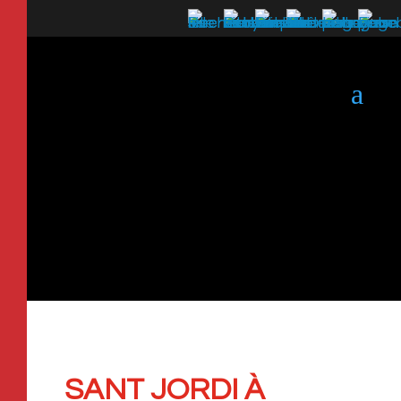
a
SANT JORDI À