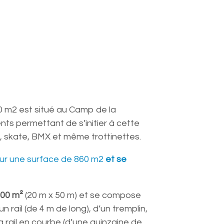
 m2 est situé au Camp de la
ts permettant de s’initier à cette
s, skate, BMX et même trottinettes.
sur une surface de 860 m2
et se
000 m²
(20 m x 50 m) et se compose
n rail (de 4 m de long), d’un tremplin,
g rail en courbe (d’une quinzaine de