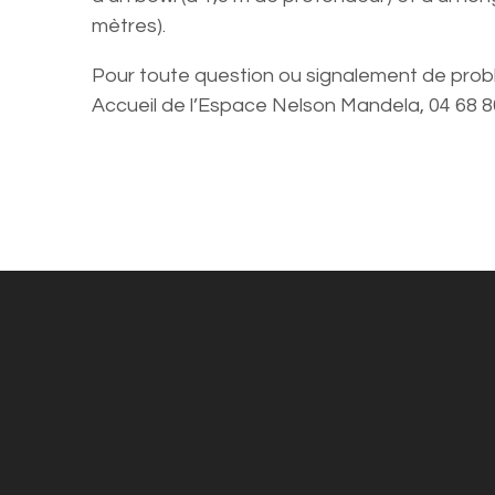
mètres).
Pour toute question ou signalement de prob
Accueil de l’Espace Nelson Mandela, 04 68 8
MAIRIE DE CABESTANY
Place des droits de l’Homme, 66330
Cabestany
Téléphone :
04 68 66 36 00