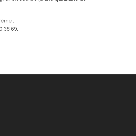
lème :
0 38 69
.
OUVERTURE DE LA MAIRIE
Du lundi au vendredi : 8h-12h et 13h-
17h