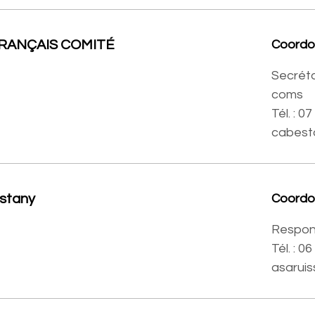
RANÇAIS COMITÉ
Coord
Secréta
coms
Tél. : 0
cabest
stany
Coord
Respon
Tél. : 0
asarui