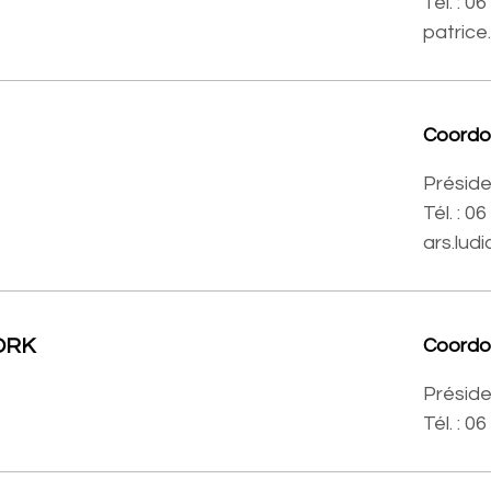
Tél. : 0
patrice
Coord
Présiden
Tél. : 0
ars.lu
ORK
Coord
Préside
Tél. :
06