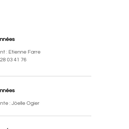
onnées
nt : Etienne Farre
6 28 03 41 76
onnées
nte : Jöelle Ogier