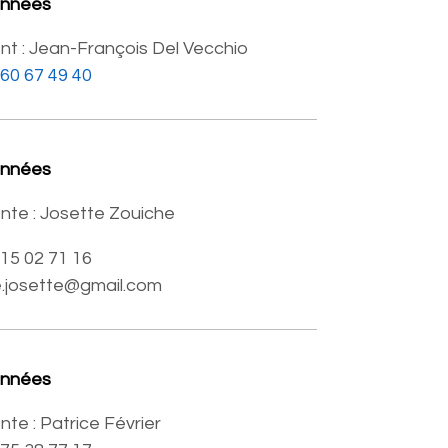
onnées
nt : Jean-François Del Vecchio
 60 67 49 40
onnées
nte : Josette Zouiche
6 15 02 71 16
e.josette@gmail.com
onnées
nte : Patrice Février