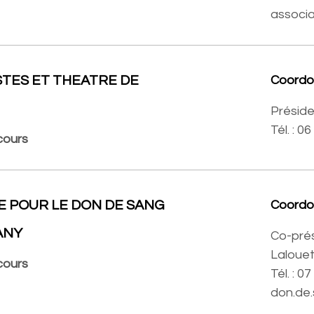
associ
STES ET THEATRE DE
Coord
Préside
Tél. : 0
cours
E POUR LE DON DE SANG
Coord
ANY
Co-prés
Laloue
cours
Tél. : 0
don.de.