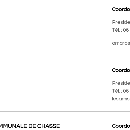
Coord
Préside
Tél. : 0
amaros
Coord
Préside
Tél. : 0
lesami
OMMUNALE DE CHASSE
Coord