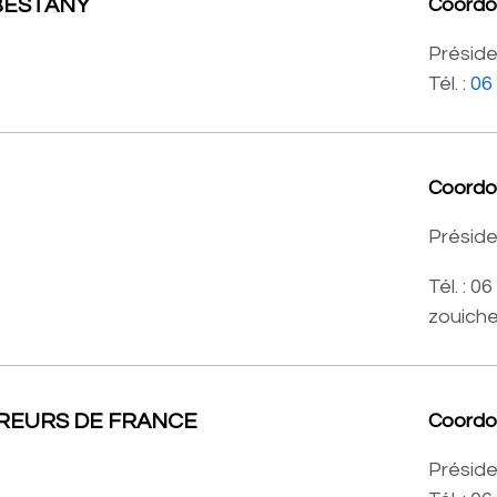
BESTANY
Coord
Préside
Tél. :
06
Coord
Préside
Tél. : 0
zouich
IREURS DE FRANCE
Coord
Préside