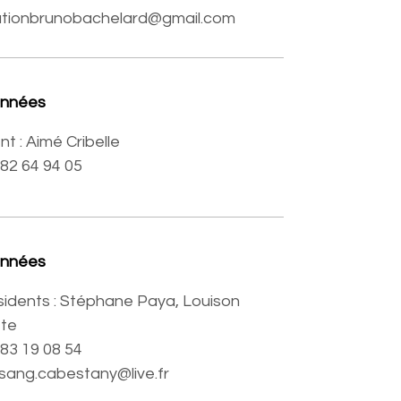
ationbrunobachelard@gmail.com
onnées
nt : Aimé Cribelle
6 82 64 94 05
onnées
idents : Stéphane Paya, Louison
tte
7 83 19 08 54
sang.cabestany@live.fr