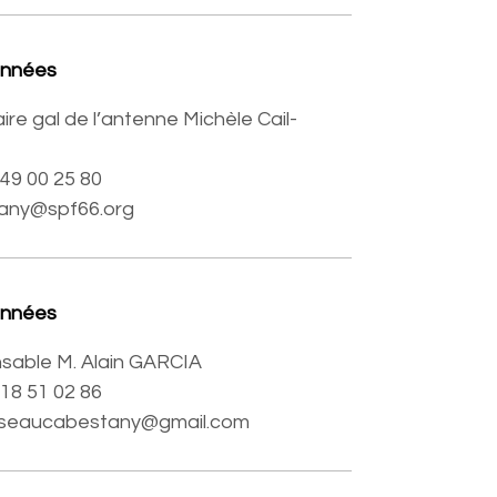
onnées
ire gal de l’antenne Michèle Cail-
7 49 00 25 80
any@spf66.org
onnées
sable M. Alain GARCIA
6 18 51 02 86
sseaucabestany@gmail.com