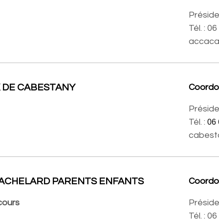
Préside
Tél. : 0
accaca
X DE CABESTANY
Coord
Préside
Tél. :
06 
cabest
BACHELARD PARENTS ENFANTS
Coord
cours
Préside
Tél. : 0