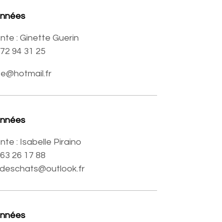
onnées
nte : Ginette Guerin
6 72 94 31 25
e@hotmail.fr
onnées
nte : Isabelle Piraino
6 63 26 17 88
sdeschats@outlook.fr
onnées