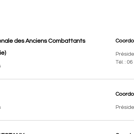
onale des Anciens Combattants
Coord
ie)
Préside
Tél. : 0
s
Coord
s
Préside