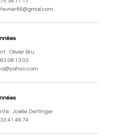
6 75 38 77 17
.fevrier66@gmail.com
onnées
t : Olivier Bru
6 83 08 13 03
dica@yahoo.com
onnées
nte :
Joëlle Dettinger
 33 41 46 74