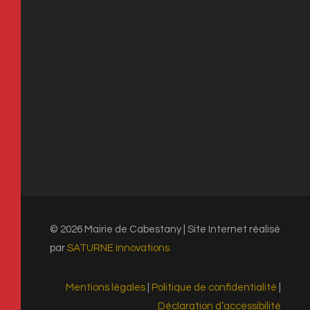
Téléphone :
04 68 66 36 00
Nous écrire
OUVERTURE DE LA MAIRIE
Du lundi au vendredi : 8h-12h et 13h-17h
© 2026 Mairie de Cabestany | Site Internet réalisé
par
SATURNE innovations
Mentions légales
|
Politique de confidentialité
|
Déclaration d’accessibilité