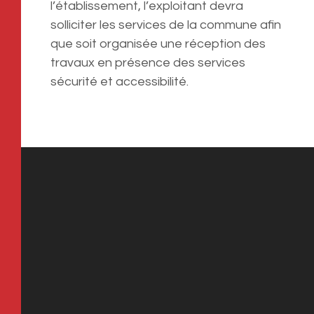
l’établissement, l’exploitant devra
solliciter les services de la commune afin
que soit organisée une réception des
travaux en présence des services
sécurité et accessibilité.
MAIRIE DE CABESTANY
Place des droits de l’Homme, 66330
Cabestany