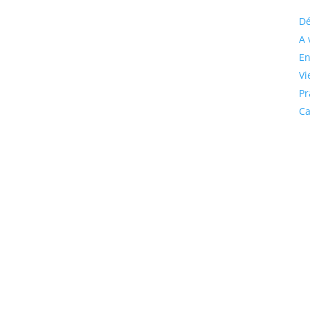
Dé
A 
En
Vi
Pr
Ca