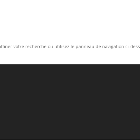
ffiner votre recherche ou utilisez le panneau de navigation ci-des
MAIRIE DE CABESTANY
Place des droits de l’Homme, 66330 Cabestany
Téléphone :
04 68 66 36 00
Nous écrire