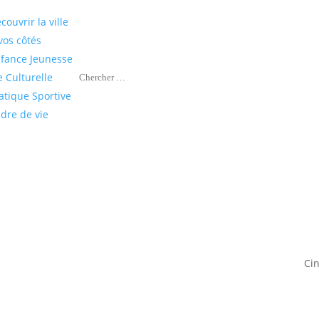
couvrir la ville
vos côtés
fance Jeunesse
e Culturelle
atique Sportive
dre de vie
Ci