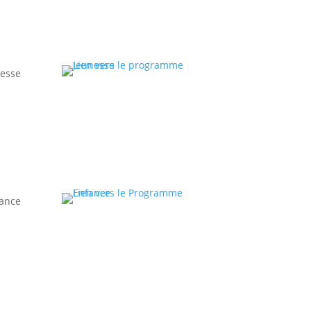
esse
ance