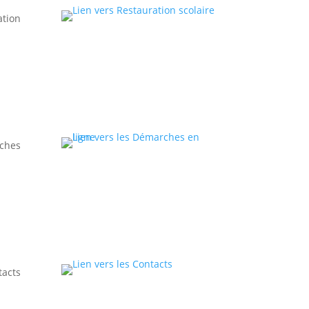
ation
ches
tacts