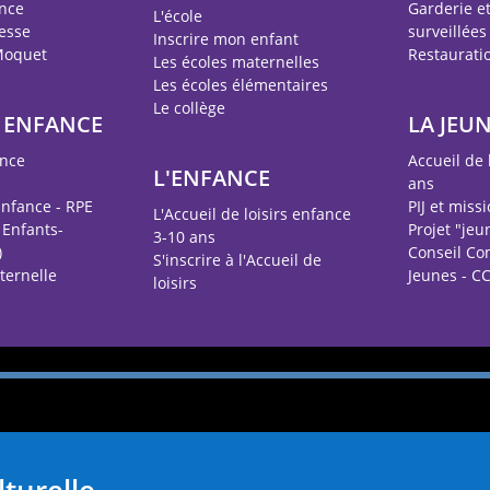
ance
Garderie e
L'école
esse
surveillées
Inscrire mon enfant
Moquet
Restauratio
Les écoles maternelles
Les écoles élémentaires
Le collège
E ENFANCE
LA JEU
ance
Accueil de 
L'ENFANCE
ans
Enfance - RPE
PIJ et miss
L'Accueil de loisirs enfance
 Enfants-
Projet "jeu
3-10 ans
)
Conseil C
S'inscrire à l'Accueil de
ternelle
Jeunes - CC
loisirs
I