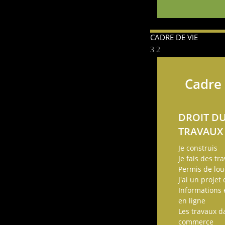
CADRE DE VIE
Cadre 
DROIT DU
TRAVAUX
Je construis
Je fais des tr
Permis de lou
J'ai un projet
Informations
en ligne
Les travaux 
commerce