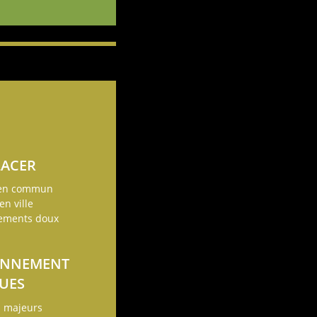
LACER
 en commun
en ville
cements doux
ONNEMENT
QUES
s majeurs