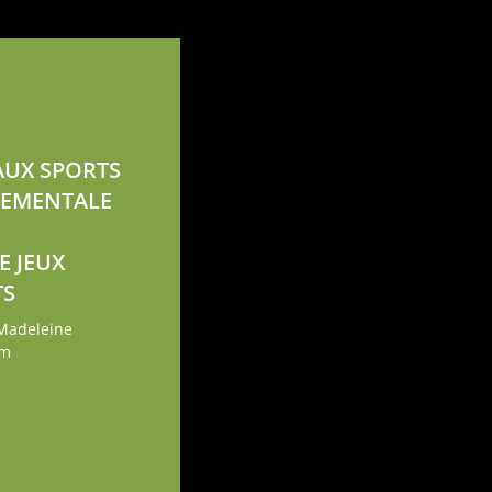
AUX SPORTS
TEMENTALE
E JEUX
TS
 Madeleine
em