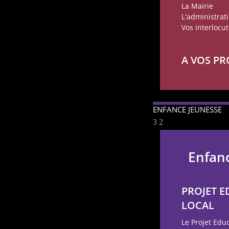
La Mairie
L'administrat
Vos interlocu
A VOS PR
ENFANCE JEUNESSE
Enfan
PROJET E
LOCAL
Le Projet Educ