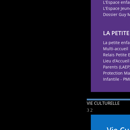
L'Espace enf
L'Espace Jeun
Dossier Guy 
LA PETIT
La petite enf
Multi-accueil
Relais Petite 
Lieu d’Accueil
Parents (LAEP
Protection Ma
Infantile - PM
VIE CULTURELLE