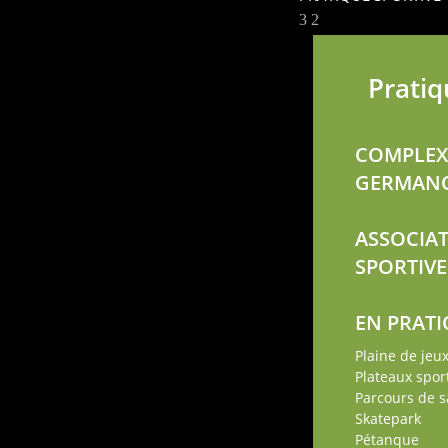
Pratiq
COMPLEX
GERMAN
ASSOCIA
SPORTIVE
EN PRATI
Plaine de jeu
Plateaux sport
Parcours de s
Skatepark
Pétanque