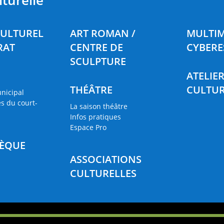
lturelle
CULTUREL
ART ROMAN /
MULTIM
RAT
CENTRE DE
CYBERE
SCULPTURE
ATELIE
THÉÂTRE
CULTUR
nicipal
s du court-
La saison théâtre
Infos pratiques
Espace Pro
HÈQUE
ASSOCIATIONS
CULTURELLES