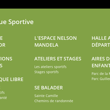
ue Sportive
E
L'ESPACE NELSON
HALLE 
OR
MANDELA
DÉPAR
TIONS
ATELIERS ET STAGES
AIRES D
S
ENFAN
Les ateliers sportifs
Stages sportifs
Parc de la
QUE LIBRE
Parc Guill
SE BALADER
x
ifs
Sainte Camille
anté
Chemins de randonnée