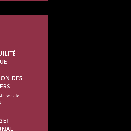
ILITÉ
UE
SON DES
ERS
ie sociale
s
GET
UNAL