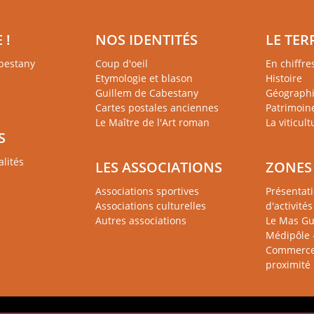
 !
NOS IDENTITÉS
LE TER
bestany
Coup d'oeil
En chiffres
Etymologie et blason
Histoire
Guillem de Cabestany
Géograph
Cartes postales anciennes
Patrimoin
Le Maître de l'Art roman
La viticult
S
alités
LES ASSOCIATIONS
ZONES 
Associations sportives
Présentat
Associations culturelles
d'activités
Autres associations
Le Mas Gu
Médipôle 
Commerces
proximité