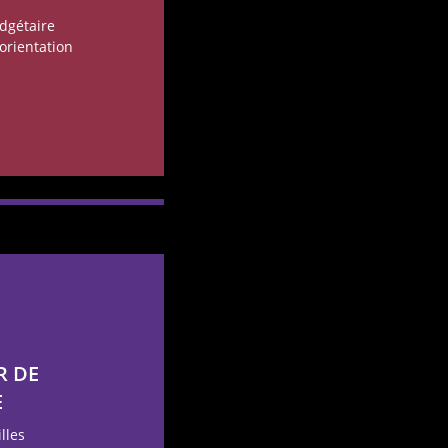
udgétaire
orientation
R DE
E
illes