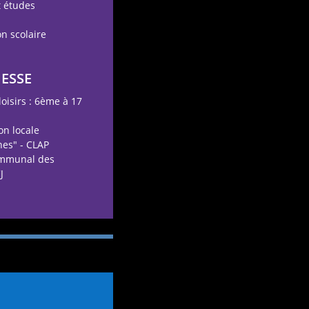
t études
n scolaire
NESSE
loisirs : 6ème à 17
ion locale
nes" - CLAP
ommunal des
J