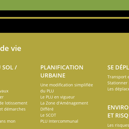
de vie
 SOL /
PLANIFICATION
SE DÉP
URBAINE
Transport
Stationner 
Une modification simplifiée
Les dépla
avaux
du PLU
er
Le PLU en vigueur
 de lotissement
La Zone d'Aménagement
ENVIR
 et démarches
Différé
ET RIS
Le SCOT
dans mon
PLU Intercommunal
Les risque