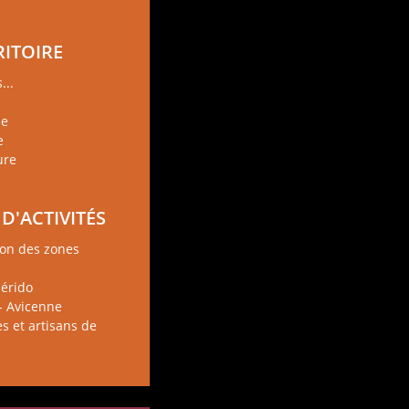
RITOIRE
...
ie
e
ure
D'ACTIVITÉS
ion des zones
érido
- Avicenne
 et artisans de