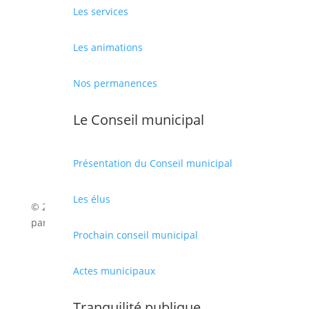
Les services
OUVERTURE DE LA MAIRIE
Les animations
Du lundi au vendredi : 8h-12h et 13h-17h
Nos permanences
Le Conseil municipal
Présentation du Conseil municipal
Les élus
© 2026 Mairie de Cabestany | Site Internet réalisé
par
SATURNE innovations
Prochain conseil municipal
Mentions légales
|
Politique de confidentialité
|
Actes municipaux
Déclaration d’accessibilité
Tranquilité publique