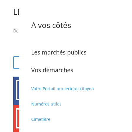
LE P’TIT RAT CONTEUR
A vos côtés
De 4 à 8 ans. De 17h30 à 18h.
Les marchés publics
Retour
Vos démarches

Votre Portail numérique citoyen
Numéros utiles

Cimetière