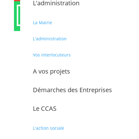
L'administration

La Mairie
L'administration
Partager cet article
Vos interlocuteurs
A vos projets
Démarches des Entreprises
Le CCAS
MAIRIE DE CABESTANY
Place des droits de l’Homme, 66330 Cabestany
L'action sociale
Téléphone :
04 68 66 36 00
Nous écrire