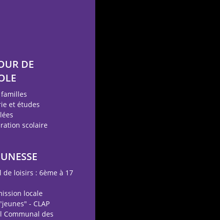
OUR DE
OLE
 familles
ie et études
llées
ration scolaire
EUNESSE
l de loisirs : 6ème à 17
mission locale
 "jeunes" - CLAP
il Communal des