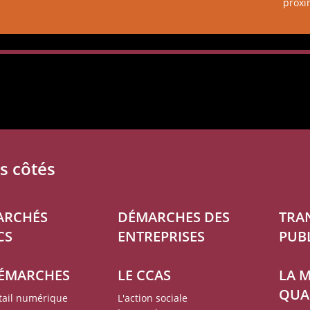
proxi
s côtés
ARCHÉS
DÉMARCHES DES
TRA
CS
ENTREPRISES
PUB
DÉMARCHES
LE CCAS
LA 
QUA
rtail numérique
L'action sociale