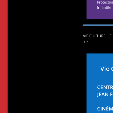
Protectio
Infantile 
VIE CULTURELLE
Vie 
CENTR
JEAN 
CINÉ