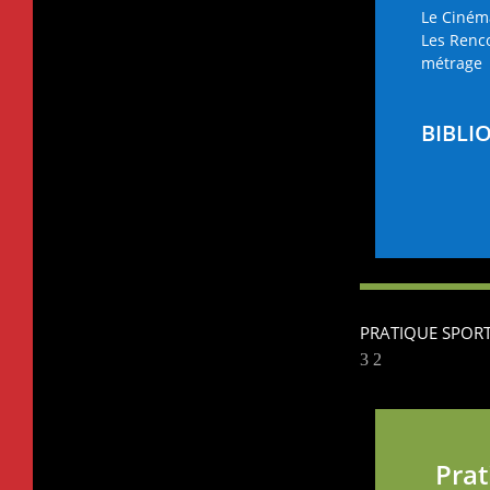
Le Ciném
Les Renc
métrage
BIBLI
PRATIQUE SPORT
Prat