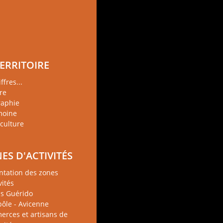
TERRITOIRE
ffres...
re
aphie
moine
iculture
ES D'ACTIVITÉS
ntation des zones
vités
s Guérido
ôle - Avicenne
rces et artisans de