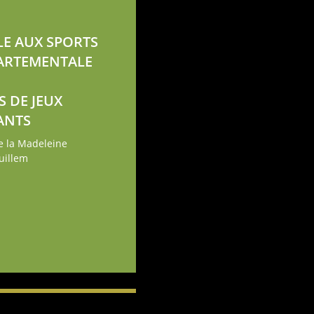
LE AUX SPORTS
ARTEMENTALE
S DE JEUX
ANTS
e la Madeleine
uillem