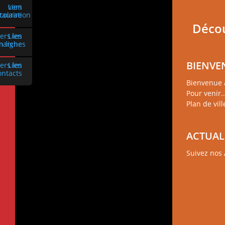
Découv
BIENVE
Bienvenue 
Pour venir..
Plan de vill
ACTUAL
Suivez nos 