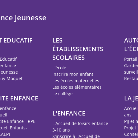
ance Jeunesse
T EDUCATIF
LES
AUT
L
ÉTABLISSEMENTS
L'ÉC
SCOLAIRES
 Educatif
Portail
 enfance
Garder
L'école
 Jeunesse
survei
Inscrire mon enfant
Guy Moquet
Restau
Les écoles maternelles
Les écoles élémentaires
Le collège
TITE ENFANCE
LA J
 enfance
Accuei
L'ENFANCE
ueil
ans
tite Enfance - RPE
PIJ et 
L'Accueil de loisirs enfance
cueil Enfants-
Projet
3-10 ans
LAEP)
Conse
S'inscrire à l'Accueil de