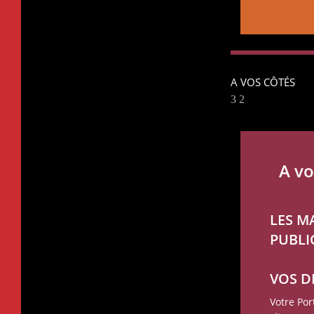
A VOS CÔTÉS
A vo
LES M
PUBLI
VOS 
Votre Po