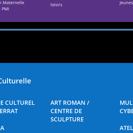
n Maternelle
Jeunes
loisirs
- PMI
Culturelle
E CULTUREL
ART ROMAN /
MUL
FERRAT
CENTRE DE
CYB
SCULPTURE
MA
ATEL