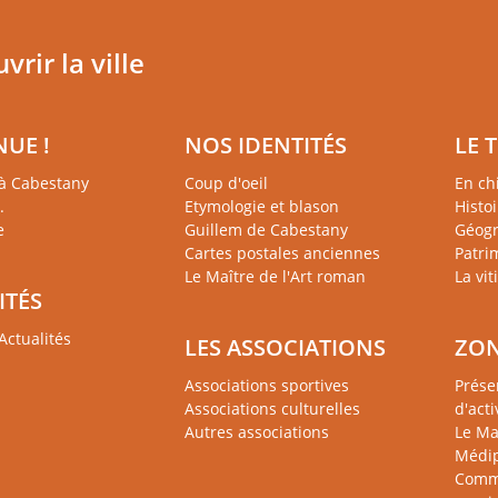
rir la ville
NUE !
NOS IDENTITÉS
LE 
à Cabestany
Coup d'oeil
En chi
.
Etymologie et blason
Histoi
e
Guillem de Cabestany
Géogr
Cartes postales anciennes
Patri
Le Maître de l'Art roman
La vit
ITÉS
Actualités
LES ASSOCIATIONS
ZON
Associations sportives
Prése
Associations culturelles
d'acti
Autres associations
Le Ma
Médip
Comme