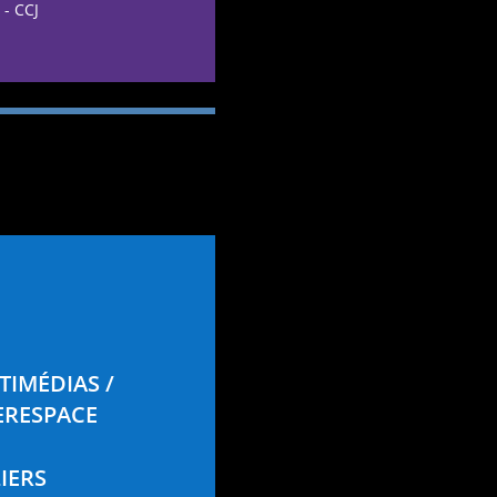
 - CCJ
TIMÉDIAS /
ERESPACE
IERS