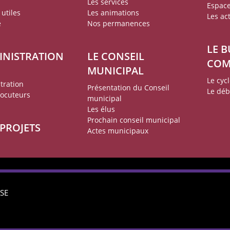
Les services
Espace
utiles
Les animations
Les act
e
Nos permanences
LE 
INISTRATION
LE CONSEIL
CO
MUNICIPAL
Le cyc
tration
Présentation du Conseil
Le déb
locuteurs
municipal
Les élus
Prochain conseil municipal
 PROJETS
Actes municipaux
SE