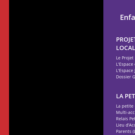
Enf
PROJE
LOCA
Le Projet
L'Espace
L'Espace
Dossier 
LA PE
La petite
Multi-acc
Relais Pe
Lieu d’Ac
Parents (