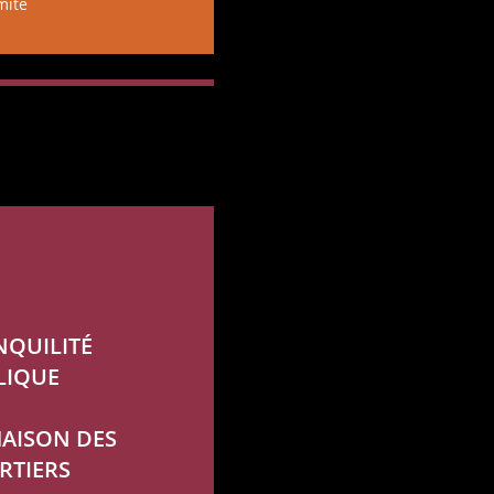
mité
NQUILITÉ
LIQUE
MAISON DES
RTIERS