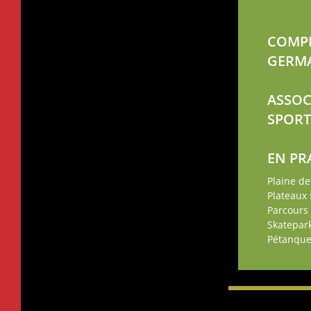
COMP
GERM
ASSOC
SPORT
EN PR
Plaine de
Plateaux 
Parcours
Skatepar
Pétanqu