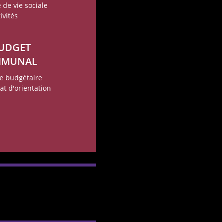
 de vie sociale
ivités
BUDGET
MMUNAL
le budgétaire
at d'orientation