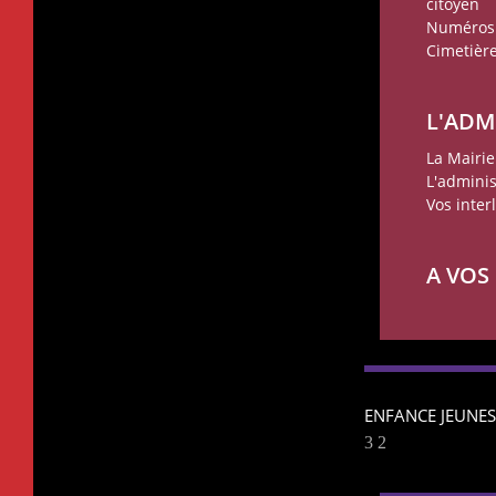
citoyen
Numéros 
Cimetièr
L'ADM
La Mairie
L'adminis
Vos inter
A VOS
ENFANCE JEUNES