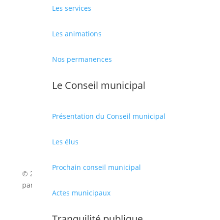
Place des droits de l’Homme, 66330 Cabestany
Les services
Téléphone :
04 68 66 36 00
Nous écrire
Les animations
OUVERTURE DE LA MAIRIE
Nos permanences
Du lundi au vendredi : 8h-12h et 13h-17h
Le Conseil municipal
Présentation du Conseil municipal
Les élus
Prochain conseil municipal
© 2026 Mairie de Cabestany | Site Internet réalisé
par
SATURNE innovations
Actes municipaux
Mentions légales
|
Politique de confidentialité
|
Tranquilité publique