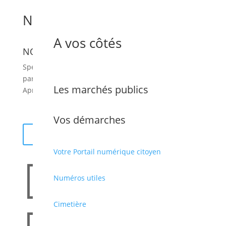
NOËL DU MULTI-ACCUEIL
A vos côtés
NOËL DU MULTI-ACCUEIL
Spectacle suivi d’un goûter pour les enfants et
parents.
Les marchés publics
Après-midi. Espace enfance.
Vos démarches
Retour
Votre Portail numérique citoyen

Numéros utiles
Cimetière