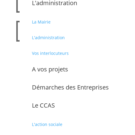

L'administration

La Mairie
L'administration
Vos interlocuteurs
Partager cet article
A vos projets
Démarches des Entreprises
Le CCAS
L'action sociale
MAIRIE DE CABESTANY