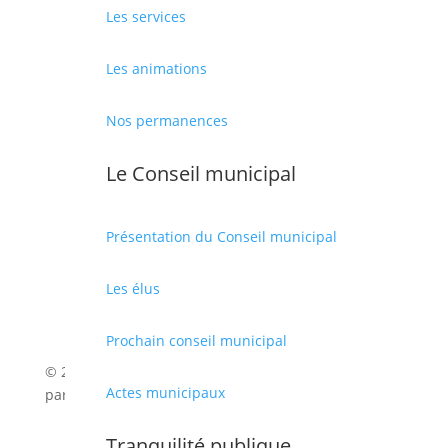
Les services
Place des droits de l’Homme, 66330 Cabestany
Téléphone :
04 68 66 36 00
Les animations
Nous écrire
OUVERTURE DE LA MAIRIE
Nos permanences
Du lundi au vendredi : 8h-12h et 13h-17h
Le Conseil municipal
Présentation du Conseil municipal
Les élus
Prochain conseil municipal
© 2026 Mairie de Cabestany | Site Internet réalisé
Actes municipaux
par
SATURNE innovations
Tranquilité publique
Mentions légales
|
Politique de confidentialité
|