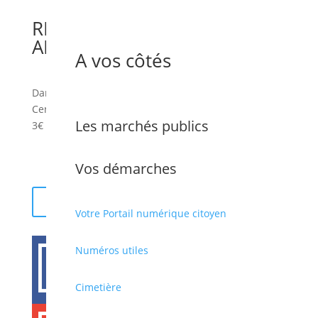
REPRÉSENTATION THÉÂTRE
ADOS
A vos côtés
Dans le cadre de Juin des ateliers municipaux.
Centre culture.
Les marchés publics
3€
Vos démarches
Retour
Votre Portail numérique citoyen

Numéros utiles
Cimetière