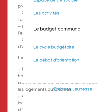
Espace de vie sociale
professionnel adapté à chaque jeune.
– Orienter vers les différentes
Les activités
formations.
– Initier des projets ponctuels pour
Le budget communal
l’emploi et la formation des jeunes.
– Organiser et encadrer des chantiers
d’accès à l’emploi.
Le cycle budgétaire
Le Social :
Le débat d'orientation
– Favoriser l’accès au logement :
hébergement d’urgence ou temporaire,
aide à la constitution des dossiers pour
Enfance Jeunesse
les logements autonomes.
– Accompagnement spécifique
individualisé des jeunes en grande
difficulté d’insertion sociale par une