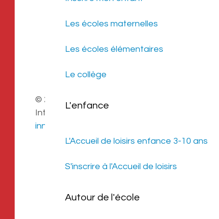
Les écoles maternelles
Les écoles élémentaires
Le collège
© 2026 Mairie de Cabestany | Site
L'enfance
Internet réalisé par
SATURNE
innovations
L'Accueil de loisirs enfance 3-10 ans
Mentions légales
|
Politique de
S'inscrire à l'Accueil de loisirs
confidentialité
|
Déclaration
d’accessibilité
Autour de l'école