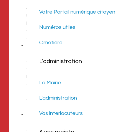
Aide à la rédaction de C.V, lettre de
Votre Portail numérique citoyen
motivation, accompagnement de
projet de jeunes… Consultation des
Numéros utiles
offres d’emploi, du fonds
documentaire mis à disposition, …
Cimetière
Les actions de prévention
Participation et organisation
d’animations de prévention en
L'administration
direction de la jeunesse (sécurité
routière, sexualité, alimentation,
La Mairie
conduites addictives,…)
Permanence de l’animateur au
L'administration
collège Pau Casals : les vendredis de
13h à 14h.
Vos interlocuteurs
Les projets Inter-PIJ
Echanges entre jeunes de différentes
communes dans le cadre de loisirs,