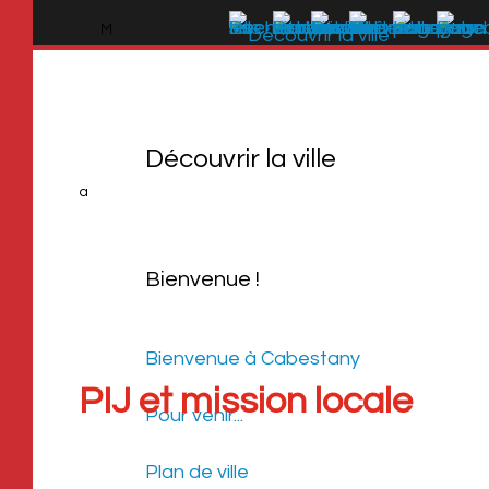
M
Découvrir la ville
Découvrir la ville
a
Bienvenue !
Bienvenue à Cabestany
PIJ et mission locale
Pour venir...
Plan de ville