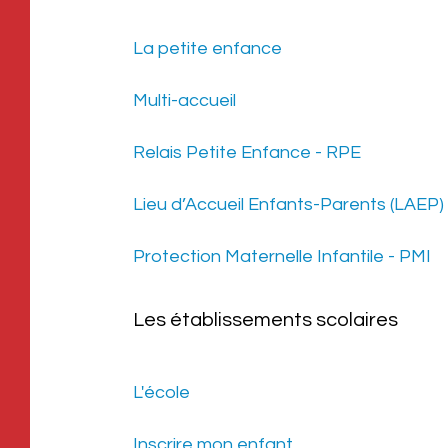
La petite enfance
Multi-accueil
Relais Petite Enfance - RPE
MAIRIE DE CABESTANY
Lieu d’Accueil Enfants-Parents (LAEP)
Place des droits de l’Homme, 66330
Protection Maternelle Infantile - PMI
Cabestany
Téléphone :
04 68 66 36 00
Les établissements scolaires
Nous écrire
OUVERTURE DE LA MAIRIE
L'école
Du lundi au vendredi : 8h-12h et 13h-17h
Inscrire mon enfant