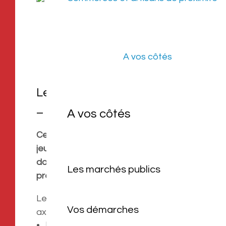
A vos côtés
Le Point Information Jeunesse
– PIJ (structure labellisée)
A vos côtés
Ce dispositif vise à favoriser l’accès des
jeunes à l’information dans divers
domaines : emploi, formation, loisirs,
Les marchés publics
prévention …
Le PIJ de Cabestany s’engage sur 3
Vos démarches
axes :
L’aide personnalisée