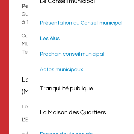
Le Conseil municipal
Permanence sur Cabestany
à l’Espace
Guy Môquet le mardi après-midi de 14h
à 17h sur rendez-vous.
Présentation du Conseil municipal
Conseiller : Renaud PACCINI.
Les élus
MLJ DES P.O
Tél. 04.68.34.26.61.
Prochain conseil municipal
Actes municipaux
La Mission Locale Jeunes
Tranquilité publique
(MLJ)
Les Services :
La Maison des Quartiers
L’Emploi :
– Aider à construire un parcours