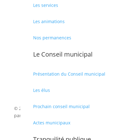
Les services
Téléphone :
04 68 66 36 00
Nous écrire
Les animations
OUVERTURE DE LA MAIRIE
Nos permanences
Du lundi au vendredi : 8h-12h et 13h-17h
Le Conseil municipal
Présentation du Conseil municipal
Les élus
Prochain conseil municipal
© 2026 Mairie de Cabestany | Site Internet réalisé
par
SATURNE innovations
Actes municipaux
Mentions légales
|
Politique de confidentialité
|
Tranquilité publique
Déclaration d’accessibilité