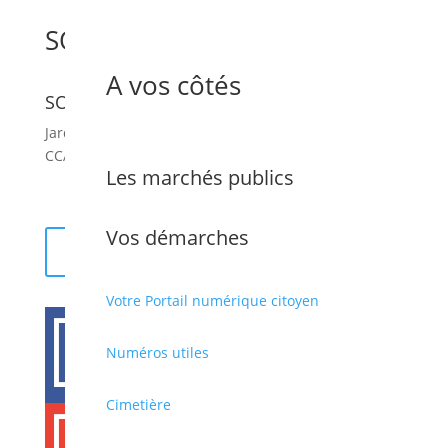
SORTIE CCAS
A vos côtés
SORTIE CCAS
Jardin des plantes St Cyprien.
CCAS au 04 68 66 36 14.
Les marchés publics
Vos démarches
Retour
Votre Portail numérique citoyen

Numéros utiles
Cimetière