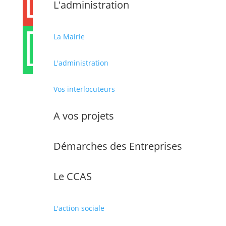

L'administration

La Mairie
L'administration
Vos interlocuteurs
Partager cet article
A vos projets
Démarches des Entreprises
Le CCAS
MAIRIE DE CABESTANY
L'action sociale
Place des droits de l’Homme, 66330 Cabestany